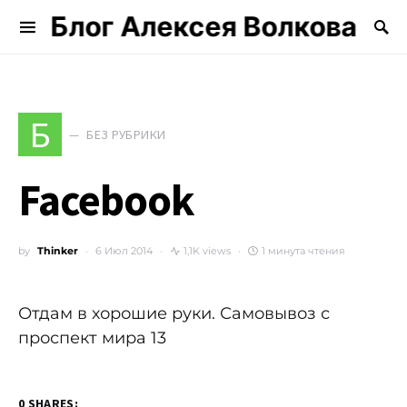
Блог Алексея Волкова
Search for:
Б
БЕЗ РУБРИКИ
Facebook
by
Thinker
6 Июл 2014
1,1K views
1 минута чтения
Отдам в хорошие руки. Самовывоз с
проспект мира 13
0 SHARES: