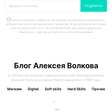
ПОДПИСКА
Принять условия. Нажав на эту галочку, ты обязуешься смиренно
довериться моим юридическим правилам. Я же обязуюсь не только
спам не рассылать, но и не контактировать вне рамок рассылки.
Максимум - сделаю ретаргетинг для напоминаний.
Блог Алексея Волкова
(с) ИП Волков Алексей. Официальный сайт Волкова Алексея.
Алексей Волков: интернет Digital маркетолог с 1997 года.
Магазин
Digital
Soft skills
Hard Skills
Прочее
0
165