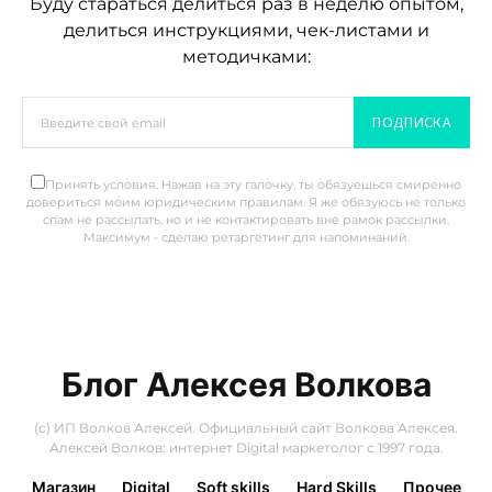
Буду стараться делиться раз в неделю опытом,
делиться инструкциями, чек-листами и
методичками:
ПОДПИСКА
Принять условия. Нажав на эту галочку, ты обязуешься смиренно
довериться моим юридическим правилам. Я же обязуюсь не только
спам не рассылать, но и не контактировать вне рамок рассылки.
Максимум - сделаю ретаргетинг для напоминаний.
Блог Алексея Волкова
(с) ИП Волков Алексей. Официальный сайт Волкова Алексея.
Алексей Волков: интернет Digital маркетолог с 1997 года.
Магазин
Digital
Soft skills
Hard Skills
Прочее