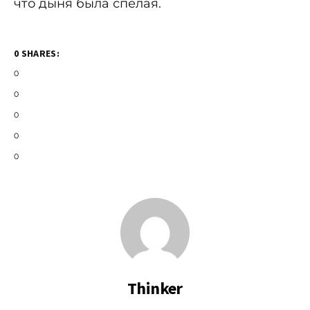
что дыня была спелая.
0 SHARES:
0
0
0
0
0
Thinker