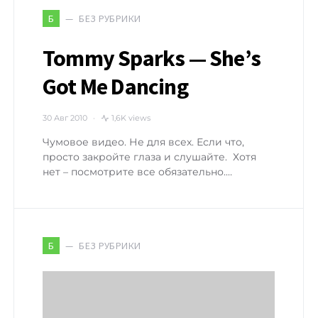
БЕЗ РУБРИКИ
Б
Tommy Sparks — She’s
Got Me Dancing
30 Авг 2010
1,6K views
Чумовое видео. Не для всех. Если что,
просто закройте глаза и слушайте. Хотя
нет – посмотрите все обязательно.…
БЕЗ РУБРИКИ
Б