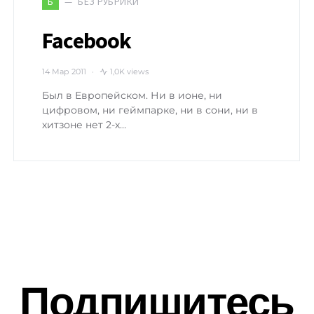
БЕЗ РУБРИКИ
Б
Facebook
14 Мар 2011
1,0K views
Был в Европейском. Ни в ионе, ни
цифровом, ни геймпарке, ни в сони, ни в
хитзоне нет 2-х…
Подпишитесь