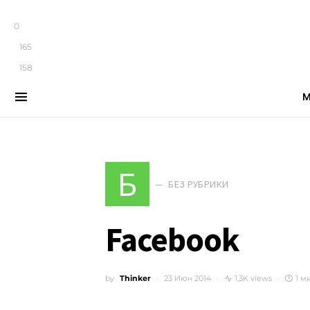
0
165
158
М
Search for:
Б
БЕЗ РУБРИКИ
Facebook
by
Thinker
23 Июн 2014
1,3K views
1 м