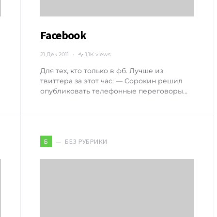
Facebook
21 Дек 2011
1,1K views
Для тех, кто только в фб. Лучше из
е
твиттера за этот час: — Сорокин решил
опубликовать телефонные переговоры…
БЕЗ РУБРИКИ
Б