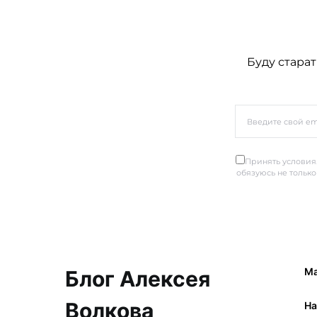
Буду старат
Принять условия.
обязуюсь не только
Ма
Блог Алексея
Волкова
Ha