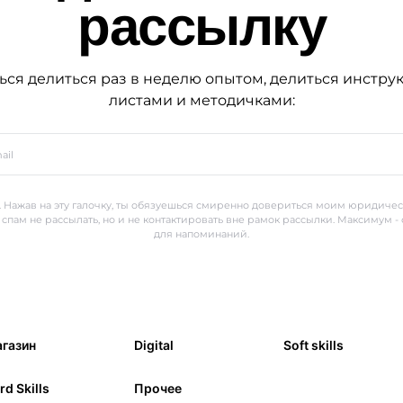
рассылку
ься делиться раз в неделю опытом, делиться инстру
листами и методичками:
 Нажав на эту галочку, ты обязуешься смиренно довериться моим юридиче
 спам не рассылать, но и не контактировать вне рамок рассылки. Максимум -
для напоминаний.
газин
Digital
Soft skills
rd Skills
Прочее