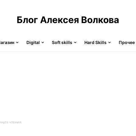
Блог Алексея Волкова
агазин
Digital
Soft skills
Hard Skills
Прочее
инута чтения