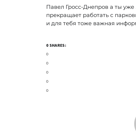
Павел Гросс-Днепров а ты уже 
прекращает работать с парко
и для тебя тоже важная инфор
0 SHARES:
0
0
0
0
0