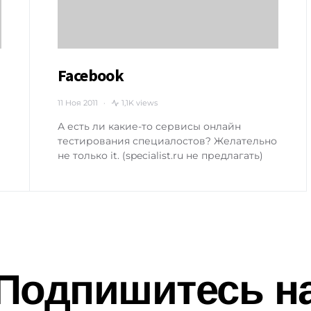
Facebook
11 Ноя 2011
1,1K views
А есть ли какие-то сервисы онлайн
тестирования специалостов? Желательно
не только it. (specialist.ru не предлагать)
Подпишитесь н