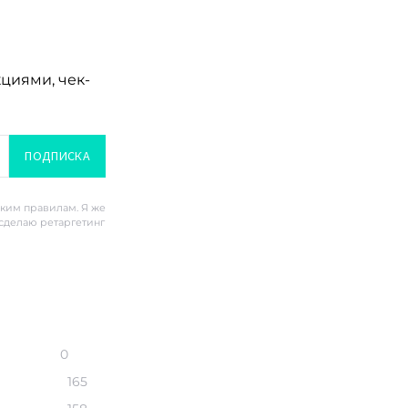
кциями, чек-
ПОДПИСКА
ским правилам. Я же
 сделаю ретаргетинг
0
165