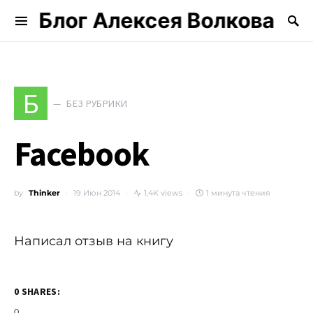
Блог Алексея Волкова
Search for:
Б
БЕЗ РУБРИКИ
Facebook
by
Thinker
19 Июн 2014
1,4K views
1 минута чтения
Написал отзыв на книгу
0 SHARES:
0