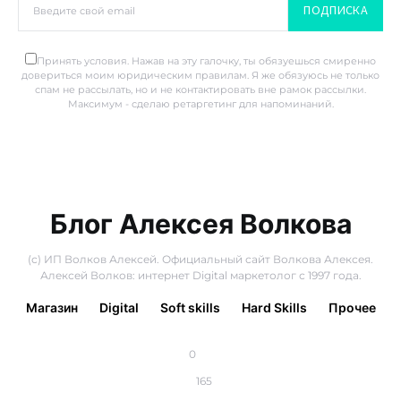
ПОДПИСКА
Принять условия. Нажав на эту галочку, ты обязуешься смиренно
довериться моим юридическим правилам. Я же обязуюсь не только
спам не рассылать, но и не контактировать вне рамок рассылки.
Максимум - сделаю ретаргетинг для напоминаний.
Блог Алексея Волкова
(с) ИП Волков Алексей. Официальный сайт Волкова Алексея.
Алексей Волков: интернет Digital маркетолог с 1997 года.
Магазин
Digital
Soft skills
Hard Skills
Прочее
0
165