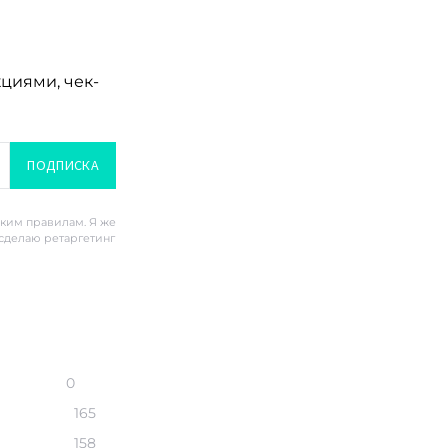
кциями, чек-
ПОДПИСКА
ским правилам. Я же
 сделаю ретаргетинг
0
165
158