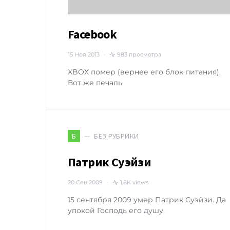
Facebook
15 Ноя 2013
983 просмотра
XBOX помер (вернее его блок питания).
Вот же печаль
БЕЗ РУБРИКИ
Б
Патрик Суэйзи
20 Сен 2009
1,8K views
15 сентября 2009 умер Патрик Суэйзи. Да
упокой Господь его душу.