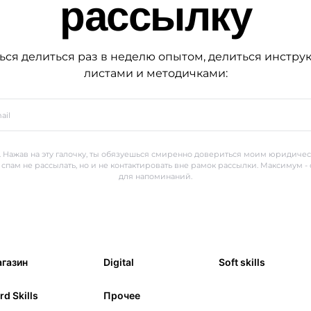
рассылку
ься делиться раз в неделю опытом, делиться инстру
листами и методичками:
 Нажав на эту галочку, ты обязуешься смиренно довериться моим юридиче
 спам не рассылать, но и не контактировать вне рамок рассылки. Максимум -
для напоминаний.
газин
Digital
Soft skills
rd Skills
Прочее