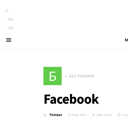
0
165
158
М
Search for:
Б
БЕЗ РУБРИКИ
Facebook
by
Thinker
14 Май 2014
1,8K views
1 м