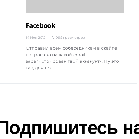
Facebook
14 Ноя 2012
995 просмотров
Отправил всем собеседникам в скайпе
вопроса «а на какой email
зарегистрирован твой аккакунт». Ну это
так, для тех,…
Подпишитесь н