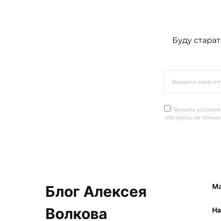
Буду старат
Принять условия.
обязуюсь не только
Ма
Блог Алексея
Волкова
Ha