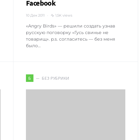
Facebook
10 Дек 2011
1,5K views
«Angry Birds» — решили создать узнав
русскую поговорку «Гусь свинье не
товарищ». p.s. согласитесь — без меня
было…
БЕЗ РУБРИКИ
Б