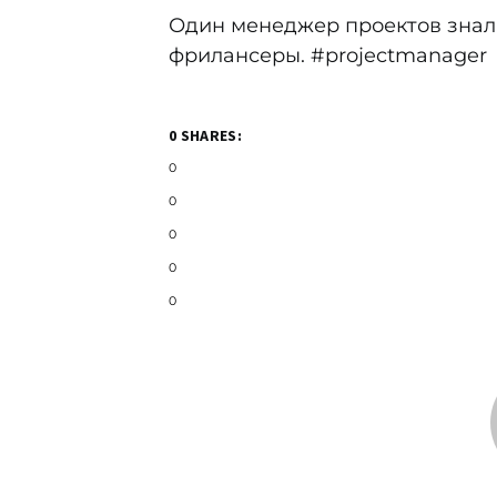
Один менеджер проектов знал, 
фрилансеры. #projectmanager
0 SHARES:
0
0
0
0
0