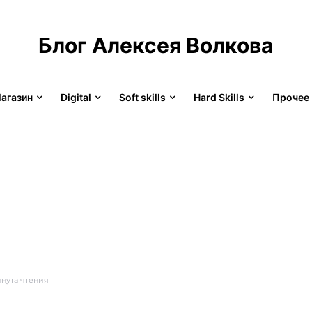
Блог Алексея Волкова
агазин
Digital
Soft skills
Hard Skills
Прочее
инута чтения