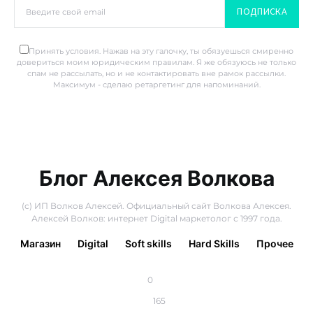
ПОДПИСКА
Принять условия. Нажав на эту галочку, ты обязуешься смиренно
довериться моим юридическим правилам. Я же обязуюсь не только
спам не рассылать, но и не контактировать вне рамок рассылки.
Максимум - сделаю ретаргетинг для напоминаний.
Блог Алексея Волкова
(с) ИП Волков Алексей. Официальный сайт Волкова Алексея.
Алексей Волков: интернет Digital маркетолог с 1997 года.
Магазин
Digital
Soft skills
Hard Skills
Прочее
0
165