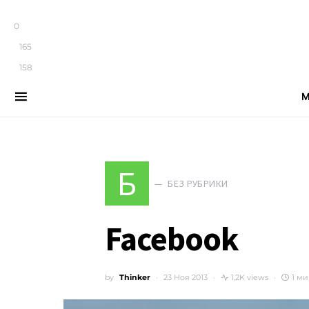
0
165
158
М
Search for:
Б
БЕЗ РУБРИКИ
Facebook
by
Thinker
23 Ноя 2013
1,2K views
1 ми