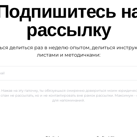
Подпишитесь н
рассылку
ься делиться раз в неделю опытом, делиться инстру
листами и методичками:
 Нажав на эту галочку, ты обязуешься смиренно довериться моим юридиче
 спам не рассылать, но и не контактировать вне рамок рассылки. Максимум -
для напоминаний.