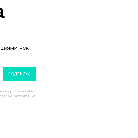
а
кциями, чек-
ПОДПИСКА
ским правилам. Я же
 сделаю ретаргетинг