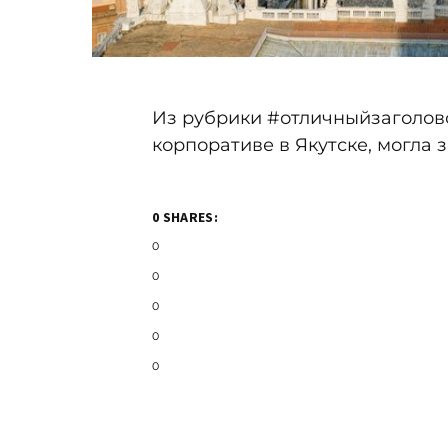
Из рубрики #отличныйзаголов
корпоративе в Якутске, могла 
0 SHARES:
0
0
0
0
0