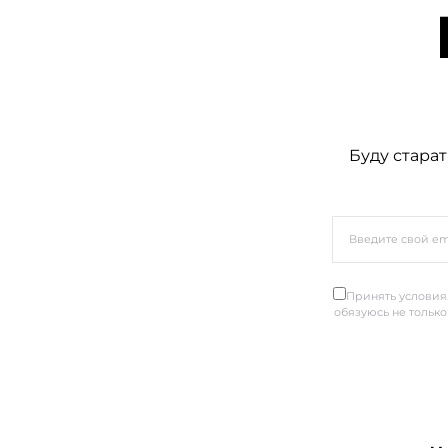
Буду старат
Принять условия.
обязуюсь не только