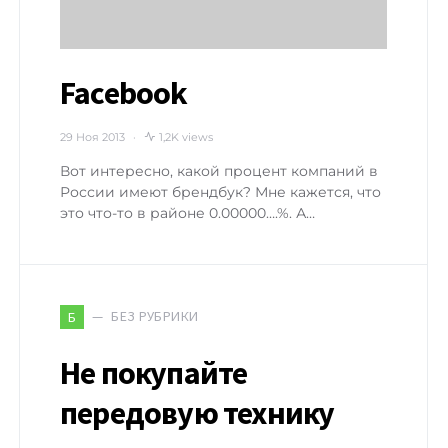
Facebook
29 Ноя 2013
1,2K views
Вот интересно, какой процент компаний в
России имеют брендбук? Мне кажется, что
это что-то в районе 0.00000….%. А…
БЕЗ РУБРИКИ
Б
Не покупайте
передовую технику