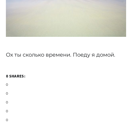
Ох ты сколько времени. Поеду я домой.
0 SHARES:
0
0
0
0
0