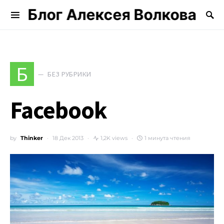
Блог Алексея Волкова
Search for:
Б
БЕЗ РУБРИКИ
Facebook
by
Thinker
18 Дек 2013
1,2K views
1 минута чтения