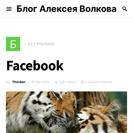
Блог Алексея Волкова
Search for:
Б
БЕЗ РУБРИКИ
Facebook
by
Thinker
19 Окт 2013
1,2K views
1 минута чтения