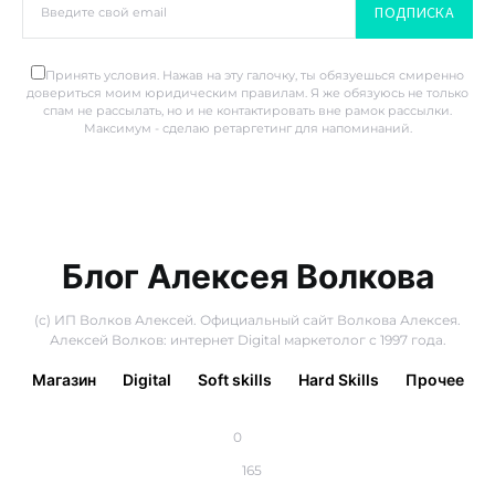
ПОДПИСКА
Принять условия. Нажав на эту галочку, ты обязуешься смиренно
довериться моим юридическим правилам. Я же обязуюсь не только
спам не рассылать, но и не контактировать вне рамок рассылки.
Максимум - сделаю ретаргетинг для напоминаний.
Блог Алексея Волкова
(с) ИП Волков Алексей. Официальный сайт Волкова Алексея.
Алексей Волков: интернет Digital маркетолог с 1997 года.
Магазин
Digital
Soft skills
Hard Skills
Прочее
0
165