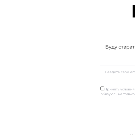
Буду старат
Принять условия.
обязуюсь не только