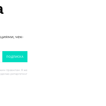
а
кциями, чек-
ПОДПИСКА
ским правилам. Я же
 сделаю ретаргетинг