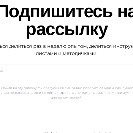
Подпишитесь н
рассылку
ься делиться раз в неделю опытом, делиться инстру
листами и методичками:
 Нажав на эту галочку, ты обязуешься смиренно довериться моим юридиче
 спам не рассылать, но и не контактировать вне рамок рассылки. Максимум -
для напоминаний.