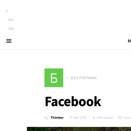
0
165
158
М
Search for:
Б
БЕЗ РУБРИКИ
Facebook
by
Thinker
17 Окт 2013
1,0K views
1 ми