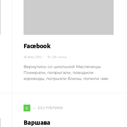
Facebook
18 Фев 2012
1,2K views
Вернулись со школьной Масленицы.
Померзли, попрыгали, поводили
хороводы, погрызли блины, попили чаю
БЕЗ РУБРИКИ
Б
Варшава