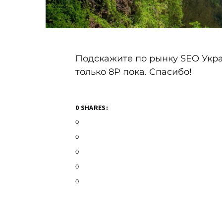
Подскажите по рынку SEO Укра
только 8P пока. Спасибо!
0 SHARES:
0
0
0
0
0