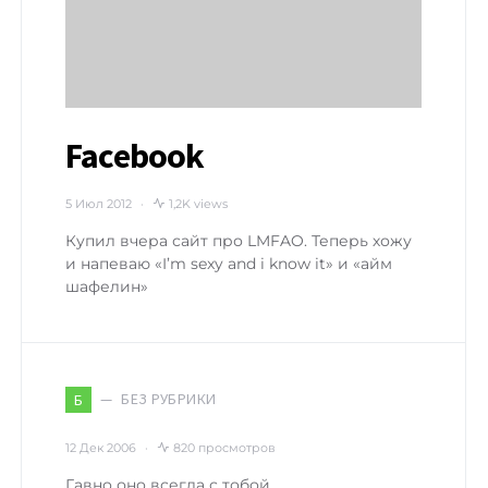
Facebook
5 Июл 2012
1,2K views
Купил вчера сайт про LMFAO. Теперь хожу
и напеваю «I’m sexy and i know it» и «айм
шафелин»
БЕЗ РУБРИКИ
Б
12 Дек 2006
820 просмотров
Гавно оно всегда с тобой