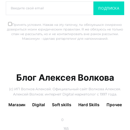
ПОДПИСКА
Принять условия. Нажав на эту галочку, ты обязуешься смиренно
довериться моим юридическим правилам. Я же обязуюсь не только
спам не рассылать, но и не контактировать вне рамок рассылки.
Максимум - сделаю ретаргетинг для напоминаний.
Блог Алексея Волкова
(с) ИП Волков Алексей. Официальный сайт Волкова Алексея.
Алексей Волков: интернет Digital маркетолог с 1997 года.
Магазин
Digital
Soft skills
Hard Skills
Прочее
0
165