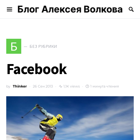
Блог Алексея Волкова
Search for:
Б
БЕЗ РУБРИКИ
Facebook
by
Thinker
26 Сен 2013
1,1K views
1 минута чтения