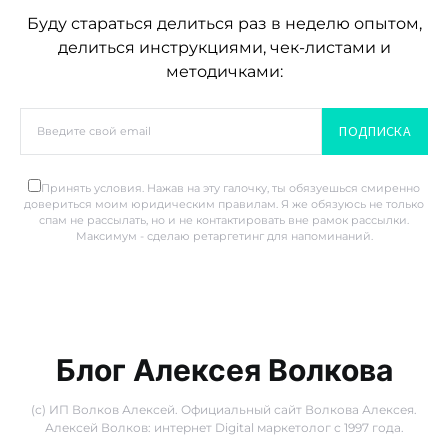
Буду стараться делиться раз в неделю опытом,
делиться инструкциями, чек-листами и
методичками:
ПОДПИСКА
Принять условия. Нажав на эту галочку, ты обязуешься смиренно
довериться моим юридическим правилам. Я же обязуюсь не только
спам не рассылать, но и не контактировать вне рамок рассылки.
Максимум - сделаю ретаргетинг для напоминаний.
Блог Алексея Волкова
(с) ИП Волков Алексей. Официальный сайт Волкова Алексея.
Алексей Волков: интернет Digital маркетолог с 1997 года.