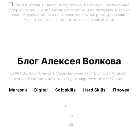
Принять условия. Нажав на эту галочку, ты обязуешься смиренно
довериться моим юридическим правилам. Я же обязуюсь не только
спам не рассылать, но и не контактировать вне рамок рассылки.
Максимум - сделаю ретаргетинг для напоминаний.
Блог Алексея Волкова
(с) ИП Волков Алексей. Официальный сайт Волкова Алексея.
Алексей Волков: интернет Digital маркетолог с 1997 года.
Магазин
Digital
Soft skills
Hard Skills
Прочее
0
165
158