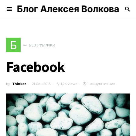
Блог Алексея Волкова
Search for:
Б
БЕЗ РУБРИКИ
Facebook
by
Thinker
21 Сен 2013
1,2K views
1 минута чтения