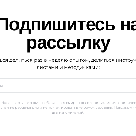
Подпишитесь н
рассылку
ься делиться раз в неделю опытом, делиться инстру
листами и методичками:
 Нажав на эту галочку, ты обязуешься смиренно довериться моим юридиче
 спам не рассылать, но и не контактировать вне рамок рассылки. Максимум -
для напоминаний.