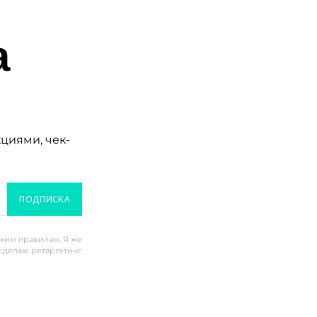
а
кциями, чек-
ПОДПИСКА
ским правилам. Я же
 сделаю ретаргетинг