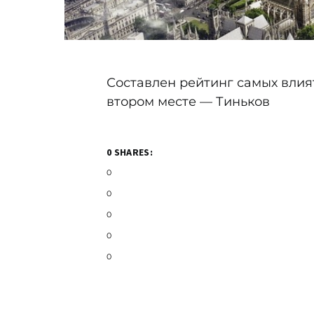
Составлен рейтинг самых вли
втором месте — Тиньков
0 SHARES:
0
0
0
0
0