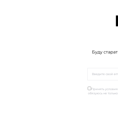
Буду старат
Принять условия.
обязуюсь не только