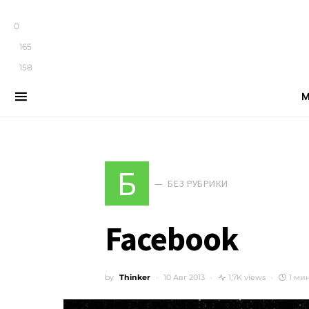
0
165
158
М
Search for:
Б
БЕЗ РУБРИКИ
Facebook
by
Thinker
10 Авг 2013
1,7K views
1 ми