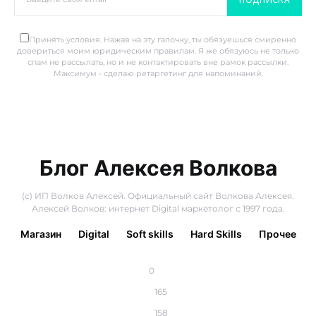
Принять условия. Нажав на эту галочку, ты обязуешься смиренно
довериться моим юридическим правилам. Я же обязуюсь не только
спам не рассылать, но и не контактировать вне рамок рассылки.
Максимум - сделаю ретаргетинг для напоминаний.
Блог Алексея Волкова
(с) ИП Волков Алексей. Официальный сайт Волкова Алексея.
Алексей Волков: интернет Digital маркетолог с 1997 года.
Магазин
Digital
Soft skills
Hard Skills
Прочее
0
165
158