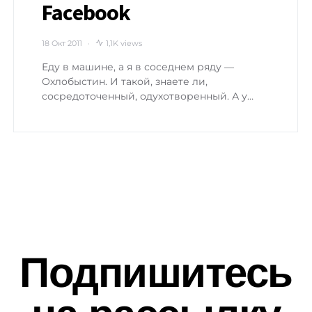
Facebook
18 Окт 2011
1,1K views
Еду в машине, а я в соседнем ряду —
Охлобыстин. И такой, знаете ли,
сосредоточенный, одухотворенный. А у…
Подпишитесь