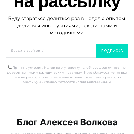
на рассылку
Буду стараться делиться раз в неделю опытом,
делиться инструкциями, чек-листами и
методичками:
ПОДПИСКА
Принять условия. Нажав на эту галочку, ты обязуешься смиренно
довериться моим юридическим правилам. Я же обязуюсь не только
спам не рассылать, но и не контактировать вне рамок рассылки.
Максимум - сделаю ретаргетинг для напоминаний.
Блог Алексея Волкова
(с) ИП Волков Алексей. Официальный сайт Волкова Алексея.