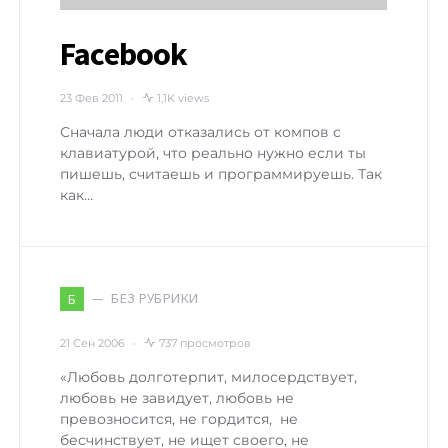
Facebook
23 Фев 2011
1,1K views
Сначала люди отказались от компов с
клавиатурой, что реально нужно если ты
пишешь, считаешь и программируешь. Так
как…
БЕЗ РУБРИКИ
Б
21 Сен 2006
737 просмотров
«Любовь долготерпит, милосердствует,
любовь не завидует, любовь не
превозносится, не гордится, не
бесчинствует, не ищет своего, не