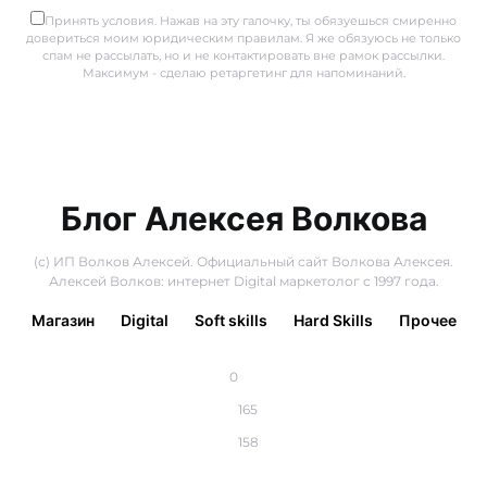
Принять условия. Нажав на эту галочку, ты обязуешься смиренно
довериться моим юридическим правилам. Я же обязуюсь не только
спам не рассылать, но и не контактировать вне рамок рассылки.
Максимум - сделаю ретаргетинг для напоминаний.
Блог Алексея Волкова
(с) ИП Волков Алексей. Официальный сайт Волкова Алексея.
Алексей Волков: интернет Digital маркетолог с 1997 года.
Магазин
Digital
Soft skills
Hard Skills
Прочее
0
165
158