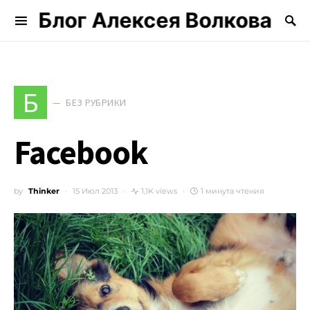
Блог Алексея Волкова
Search for:
Б
БЕЗ РУБРИКИ
Facebook
by
Thinker
15 Июл 2013
1,1K views
1 минута чтения