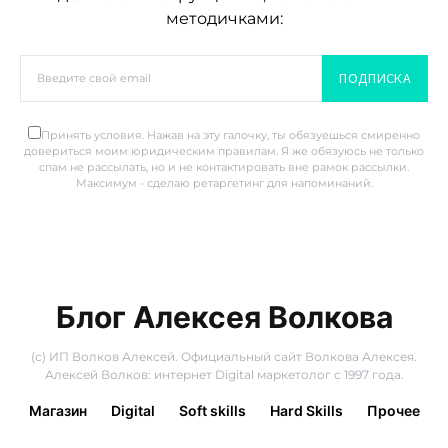
методичками:
ПОДПИСКА
Принять условия. Нажав на эту галочку, ты обязуешься смиренно
довериться моим юридическим правилам. Я же обязуюсь не только
спам не рассылать, но и не контактировать вне рамок рассылки.
Максимум - сделаю ретаргетинг для напоминаний.
Блог Алексея Волкова
(с) ИП Волков Алексей. Официальный сайт Волкова Алексея.
Алексей Волков: интернет Digital маркетолог с 1997 года.
Магазин
Digital
Soft skills
Hard Skills
Прочее