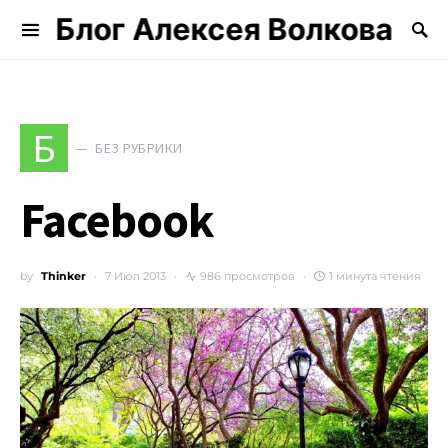
Блог Алексея Волкова
Search for:
Б
БЕЗ РУБРИКИ
Facebook
by
Thinker
7 Июл 2013
986 просмотров
1 минута чтения