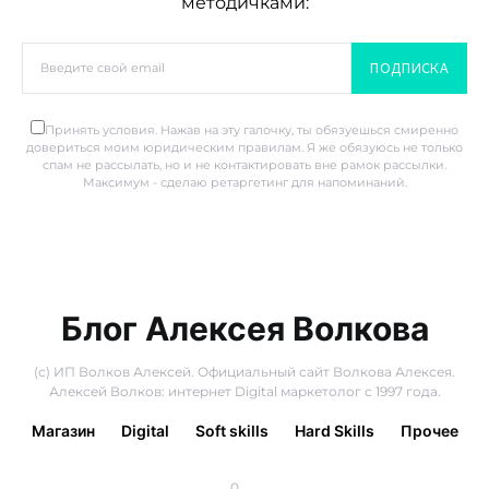
методичками:
ПОДПИСКА
Принять условия. Нажав на эту галочку, ты обязуешься смиренно
довериться моим юридическим правилам. Я же обязуюсь не только
спам не рассылать, но и не контактировать вне рамок рассылки.
Максимум - сделаю ретаргетинг для напоминаний.
Блог Алексея Волкова
(с) ИП Волков Алексей. Официальный сайт Волкова Алексея.
Алексей Волков: интернет Digital маркетолог с 1997 года.
Магазин
Digital
Soft skills
Hard Skills
Прочее
0