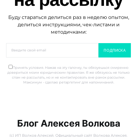
Буду стараться делиться раз в неделю опытом,
делиться инструкциями, чек-листами и
методичками:
ПОДПИСКА
Принять условия. Нажав на эту галочку, ты обязуешься смиренно
довериться моим юридическим правилам. Я же обязуюсь не только
спам не рассылать, но и не контактировать вне рамок рассылки.
Максимум - сделаю ретаргетинг для напоминаний.
Блог Алексея Волкова
(с) ИП Волков Алексей. Официальный сайт Волкова Алексея.