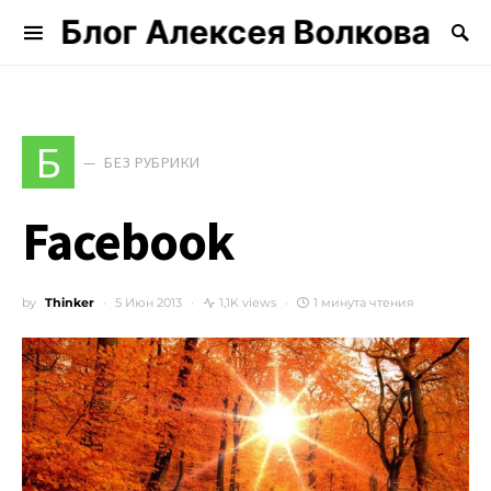
Блог Алексея Волкова
Search for:
Б
БЕЗ РУБРИКИ
Facebook
by
Thinker
5 Июн 2013
1,1K views
1 минута чтения