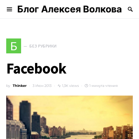
Блог Алексея Волкова
Search for:
Б
БЕЗ РУБРИКИ
Facebook
by
Thinker
3 Июн 2013
1,3K views
1 минута чтения