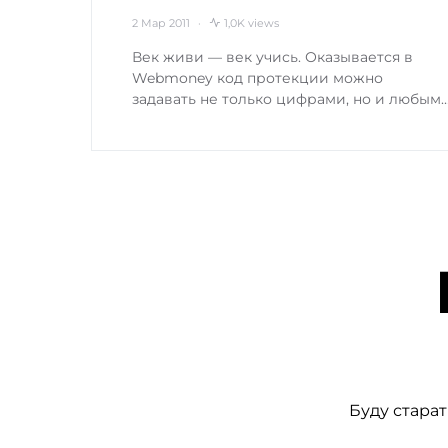
2 Мар 2011
1,0K views
Век живи — век учись. Оказывается в
Webmoney код протекции можно
задавать не только цифрами, но и любым
Буду старат