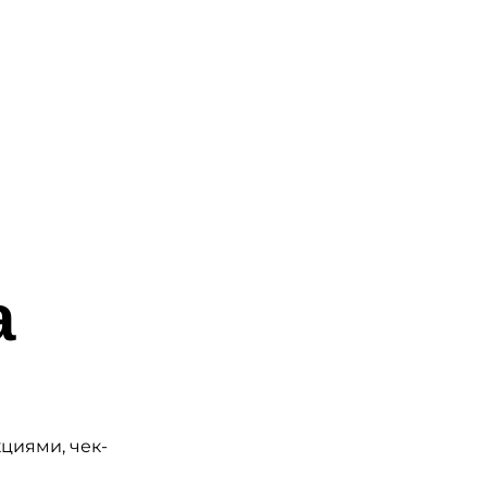
а
кциями, чек-