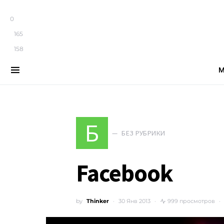
0
165
158
М
Search for:
Б
БЕЗ РУБРИКИ
Facebook
by
Thinker
30 Янв 2013
999 просмотров