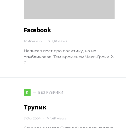
Facebook
12 Июн 2012
1,1K views
Написал пост про политику, но не
опубликовал. Тем временем Чехи-Греки 2-
0
БЕЗ РУБРИКИ
Б
Трупик
7 Окт 2004
1,4K views
Сейчас на метро Охотный ряд лежит труп