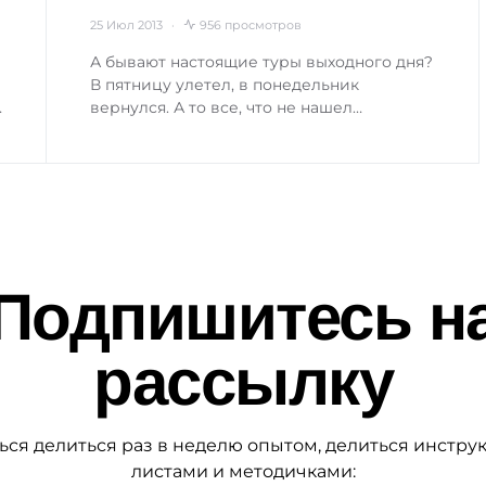
25 Июл 2013
956 просмотров
А бывают настоящие туры выходного дня?
В пятницу улетел, в понедельник
…
вернулся. А то все, что не нашел…
Подпишитесь н
рассылку
ься делиться раз в неделю опытом, делиться инстру
листами и методичками: