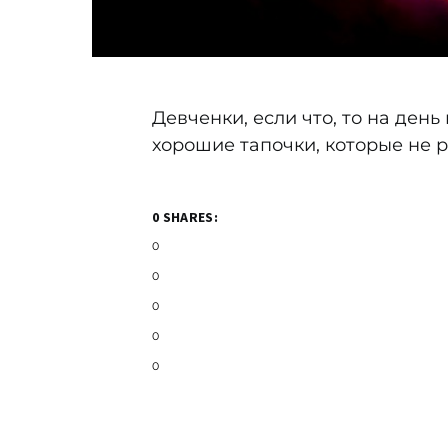
Девченки, если что, то на ден
хорошие тапочки, которые не р
0 SHARES:
0
0
0
0
0