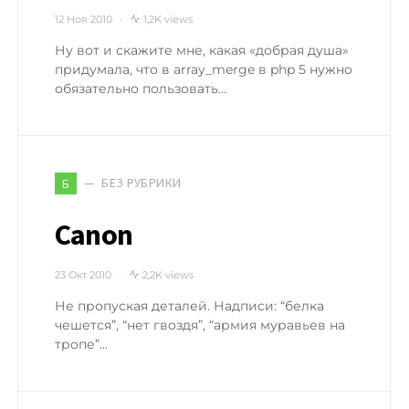
12 Ноя 2010
1,2K views
Ну вот и скажите мне, какая «добрая душа»
придумала, что в array_merge в php 5 нужно
обязательно пользовать…
БЕЗ РУБРИКИ
Б
Canon
23 Окт 2010
2,2K views
Не пропуская деталей. Надписи: “белка
чешется”, “нет гвоздя”, “армия муравьев на
тропе”…