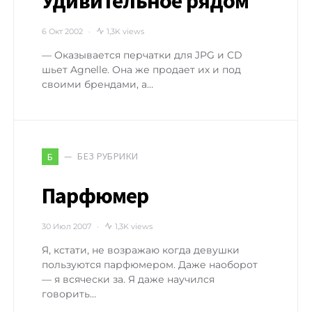
Удивительное рядом
6 Окт 2002
1,3K views
— Оказывается перчатки для JPG и CD
шьет Agnelle. Она же продает их и под
своими брендами, а…
БЕЗ РУБРИКИ
Б
Парфюмер
30 Июл 2007
1,3K views
Я, кстати, не возражаю когда девушки
пользуются парфюмером. Даже наоборот
— я всячески за. Я даже научился
говорить…