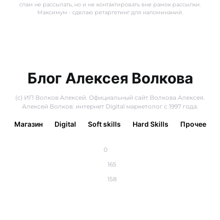
спам не рассылать, но и не контактировать вне рамок рассылки.
Максимум - сделаю ретаргетинг для напоминаний.
Блог Алексея Волкова
(с) ИП Волков Алексей. Официальный сайт Волкова Алексея.
Алексей Волков: интернет Digital маркетолог с 1997 года.
Магазин
Digital
Soft skills
Hard Skills
Прочее
0
165
158