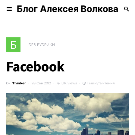
Блог Алексея Волкова
Search for:
Б
БЕЗ РУБРИКИ
Facebook
by
Thinker
28 Сен 2012
1,1K views
1 минута чтения