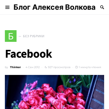
Блог Алексея Волкова
Search for:
Б
БЕЗ РУБРИКИ
Facebook
by
Thinker
4 Сен 2012
927 просмотров
1 минута чтения