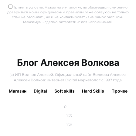
Принять условия. Нажав на эту галочку, ты обязуешься смиренно
довериться моим юридическим правилам. Я же обязуюсь не только
спам не рассылать, но и не контактировать вне рамок рассылки.
Максимум - сделаю ретаргетинг для напоминаний.
Блог Алексея Волкова
(с) ИП Волков Алексей. Официальный сайт Волкова Алексея.
Алексей Волков: интернет Digital маркетолог с 1997 года.
Магазин
Digital
Soft skills
Hard Skills
Прочее
0
165
158