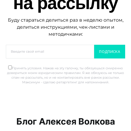
на рассылку
Буду стараться делиться раз в неделю опытом,
делиться инструкциями, чек-листами и
методичками:
ПОДПИСКА
Принять условия. Нажав на эту галочку, ты обязуешься смиренно
довериться моим юридическим правилам. Я же обязуюсь не только
спам не рассылать, но и не контактировать вне рамок рассылки.
Максимум - сделаю ретаргетинг для напоминаний.
Блог Алексея Волкова