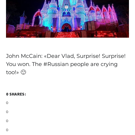
John McCain: «Dear Vlad, Surprise! Surprise!
You won. The #Russian people are crying
too!» 🙂
0 SHARES:
0
0
0
0