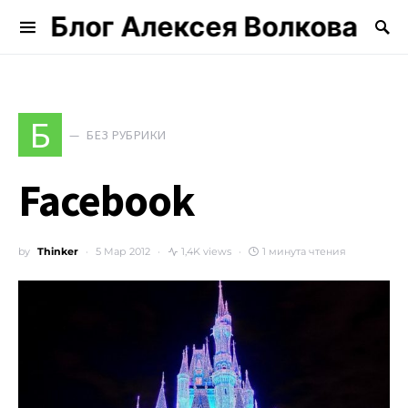
Блог Алексея Волкова
Search for:
Б
БЕЗ РУБРИКИ
Facebook
by
Thinker
5 Мар 2012
1,4K views
1 минута чтения