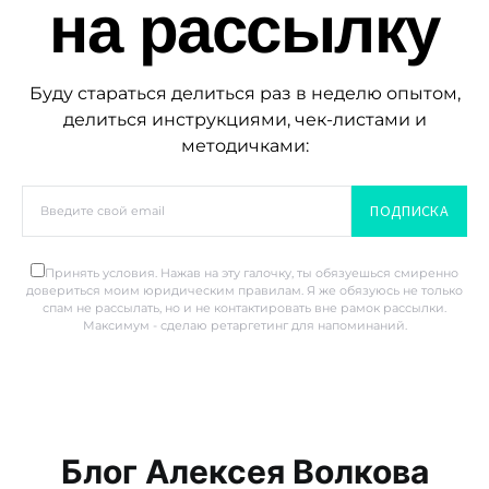
на рассылку
Буду стараться делиться раз в неделю опытом,
делиться инструкциями, чек-листами и
методичками:
ПОДПИСКА
Принять условия. Нажав на эту галочку, ты обязуешься смиренно
довериться моим юридическим правилам. Я же обязуюсь не только
спам не рассылать, но и не контактировать вне рамок рассылки.
Максимум - сделаю ретаргетинг для напоминаний.
Блог Алексея Волкова