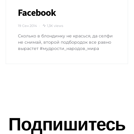
Facebook
19 Сен 2014
1,3K views
Сколько в блондинку не красься, да селфи
не снимай, второй подбородок все равно
вырастет #мудрости_народов_мира
Подпишитесь