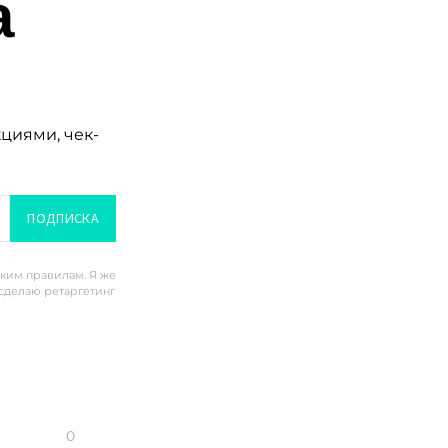
а
кциями, чек-
ПОДПИСКА
ским правилам. Я же
 сделаю ретаргетинг
0