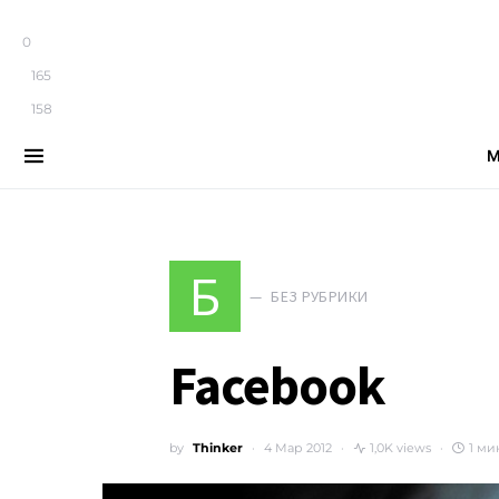
0
165
158
М
Search for:
Б
БЕЗ РУБРИКИ
Facebook
by
Thinker
4 Мар 2012
1,0K views
1 ми