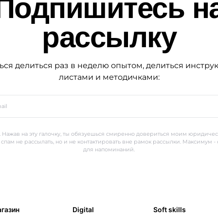
Подпишитесь н
рассылку
ься делиться раз в неделю опытом, делиться инстру
листами и методичками:
 Нажав на эту галочку, ты обязуешься смиренно довериться моим юридиче
 спам не рассылать, но и не контактировать вне рамок рассылки. Максимум -
для напоминаний.
газин
Digital
Soft skills