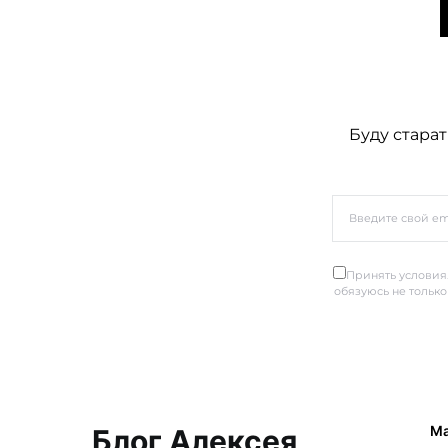
Буду старат
Принять условия.
обязуюсь не только
Ма
Блог Алексея