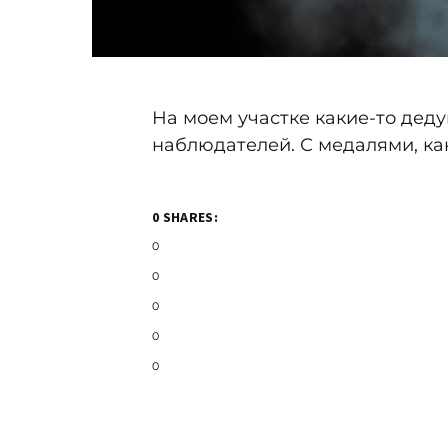
На моем участке какие-то дед
наблюдателей. С медалями, ка
0 SHARES:
0
0
0
0
0