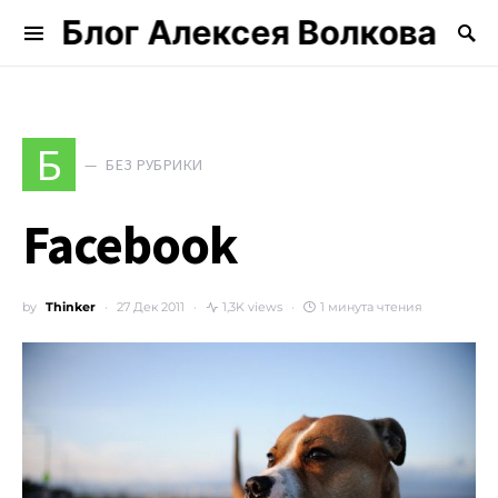
Блог Алексея Волкова
Search for:
Б
БЕЗ РУБРИКИ
Facebook
by
Thinker
27 Дек 2011
1,3K views
1 минута чтения