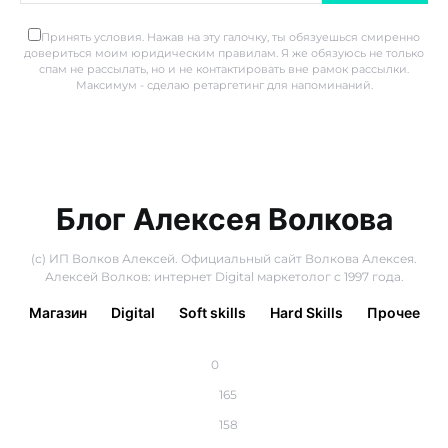
Принять условия. Нажав на эту галочку, ты обязуешься смиренно
довериться моим юридическим правилам. Я же обязуюсь не только
спам не рассылать, но и не контактировать вне рамок рассылки.
Максимум - сделаю ретаргетинг для напоминаний.
Блог Алексея Волкова
(с) ИП Волков Алексей. Официальный сайт Волкова Алексея.
Алексей Волков: интернет Digital маркетолог с 1997 года.
Магазин
Digital
Soft skills
Hard Skills
Прочее
0
165
158