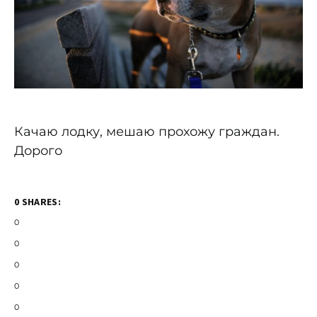
Качаю лодку, мешаю прохожу граждан.
Дорого
0 SHARES:
0
0
0
0
0