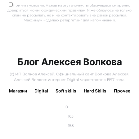
Принять условия. Нажав на эту галочку, ты обязуешься смиренно
довериться моим юридическим правилам. Я же обязуюсь не только
спам не рассылать, но и не контактировать вне рамок рассылки.
Максимум - сделаю ретаргетинг для напоминаний.
Блог Алексея Волкова
(с) ИП Волков Алексей. Официальный сайт Волкова Алексея.
Алексей Волков: интернет Digital маркетолог с 1997 года.
Магазин
Digital
Soft skills
Hard Skills
Прочее
0
165
158