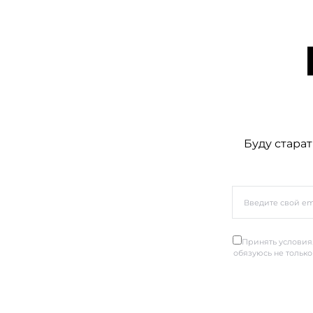
Буду старат
Принять условия.
обязуюсь не только