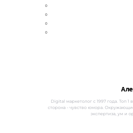
0
0
0
0
Але
Digital маркетолог с 1997 года. Топ 
сторона - чувство юмора. Окружающие
экспертиза, ум и 