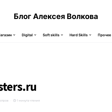
Блог Алексея Волкова
агазин
Digital
Soft skills
Hard Skills
Прочее
ters.ru
мотров
1 минута чтения