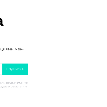
а
кциями, чек-
ПОДПИСКА
ским правилам. Я же
 сделаю ретаргетинг