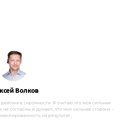
ксей Волков
1 в рейтинге скромности. Я считаю что моя сильная
 не согласны и думают, что моя сильная сторона -
ориентированность на результат