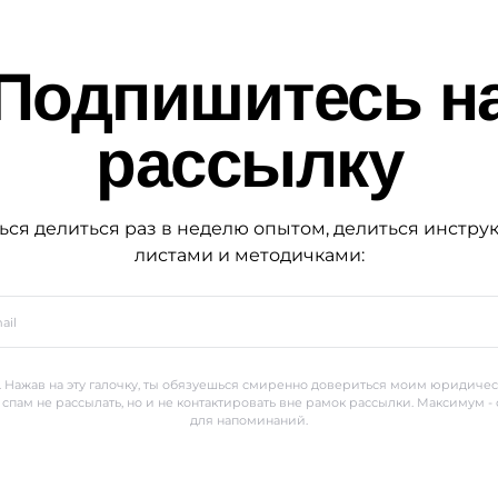
Подпишитесь н
рассылку
ься делиться раз в неделю опытом, делиться инстру
листами и методичками:
 Нажав на эту галочку, ты обязуешься смиренно довериться моим юридиче
 спам не рассылать, но и не контактировать вне рамок рассылки. Максимум -
для напоминаний.