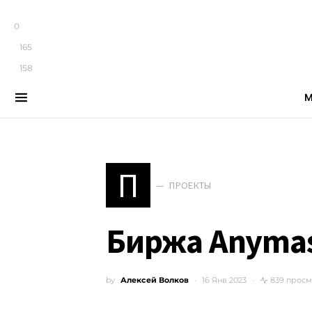
0
165
158
М
Search for:
П
ПРОЕКТЫ
Биржа Anymas
by
Алексей Волков
16 Янв 2023
839 прос