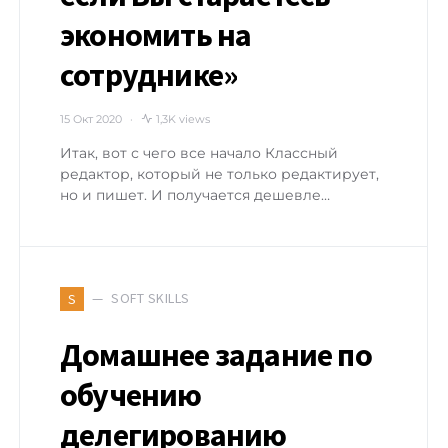
экономить на
сотруднике»
15 Окт 2020
1,3K views
Итак, вот с чего все начало Классный
редактор, который не только редактирует,
но и пишет. И получается дешевле…
SOFT SKILLS
S
Домашнее задание по
обучению
делегированию