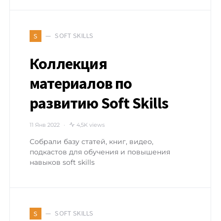
SOFT SKILLS
S
Коллекция
материалов по
развитию Soft Skills
11 Янв 2022
4,5K views
Собрали базу статей, книг, видео,
подкастов для обучения и повышения
навыков soft skills
SOFT SKILLS
S