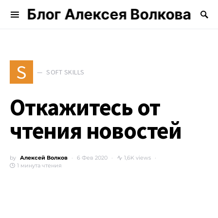
Блог Алексея Волкова
Search for:
S
SOFT SKILLS
Откажитесь от
чтения новостей
by
Алексей Волков
6 Фев 2020
1,6K views
1 минута чтения