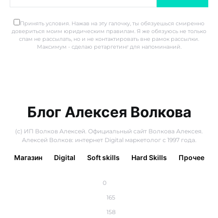
Принять условия. Нажав на эту галочку, ты обязуешься смиренно
довериться моим юридическим правилам. Я же обязуюсь не только
спам не рассылать, но и не контактировать вне рамок рассылки.
Максимум - сделаю ретаргетинг для напоминаний.
Блог Алексея Волкова
(с) ИП Волков Алексей. Официальный сайт Волкова Алексея.
Алексей Волков: интернет Digital маркетолог с 1997 года.
Магазин
Digital
Soft skills
Hard Skills
Прочее
0
165
158