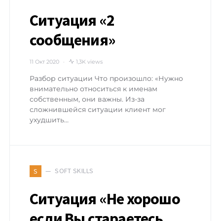
Ситуация «2
сообщения»
11 Окт 2020
1,3K views
Разбор ситуации Что произошло: «Нужно
внимательно относиться к именам
собственным, они важны. Из-за
сложнившейся ситуации клиент мог
ухудшить…
SOFT SKILLS
S
Ситуация «Не хорошо
если Вы стараетесь